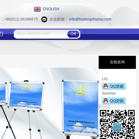
ENGLISH
86(512) 66398875
企业邮箱：
info@topkingdisplay.com
在线咨询
Lily
Summer