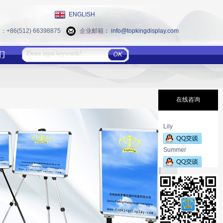
ENGLISH
86(512) 66398875
企业邮箱：
info@topkingdisplay.com
在线咨询
Lily
Summer